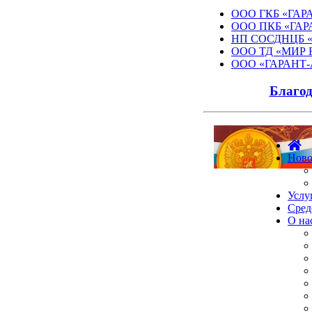
ООО ГКБ «ГАР
ООО ПКБ «ГАРА
НП СОСДНЦБ 
ООО ТД «МИР
ООО «ГАРАНТ
Благод
Ново
Услу
Сред
О на