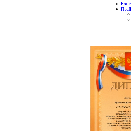
Конт
Прай