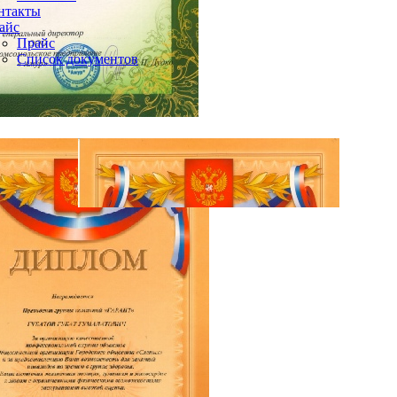
нтакты
айс
Прайс
Список документов