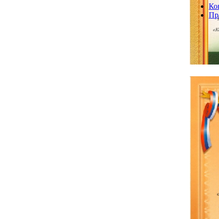
Ко
Пр