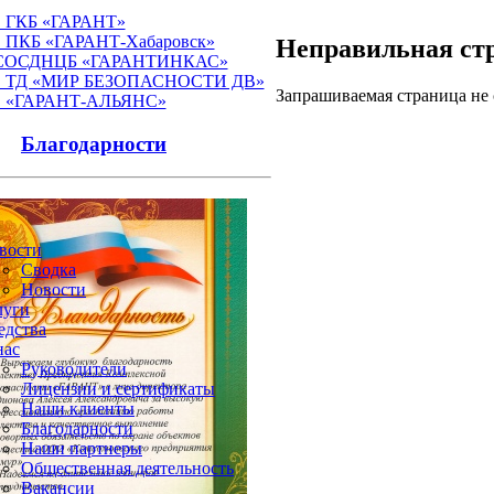
 ГКБ «ГАРАНТ»
ПКБ «ГАРАНТ-Хабаровск»
Неправильная ст
СОСДНЦБ «ГАРАНТИНКАС»
 ТД «МИР БЕЗОПАСНОСТИ ДВ»
Запрашиваемая страница не 
 «ГАРАНТ-АЛЬЯНС»
Благодарности
вости
Сводка
Новости
луги
едства
нас
Руководители
Лицензии и сертификаты
Наши клиенты
Благодарности
Наши партнеры
Общественная деятельность
Вакансии