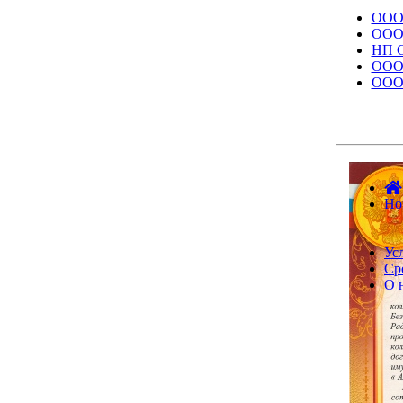
ООО
ООО 
НП 
ООО
ООО
Но
Ус
Ср
О 